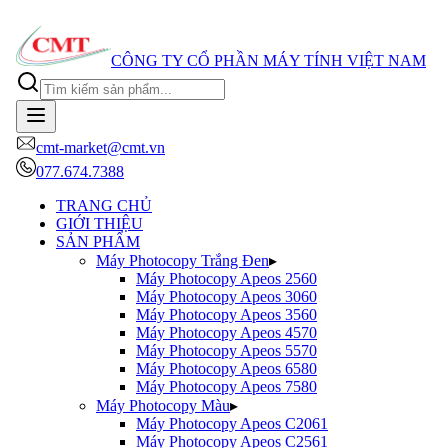
Quý 
CÔNG TY CỔ PHẦN MÁY TÍNH VIỆT NAM
cmt-market@cmt.vn
077.674.7388
TRANG CHỦ
GIỚI THIỆU
SẢN PHẨM
Máy Photocopy Trắng Đen
▸
Máy Photocopy
Apeos 2560
Máy Photocopy
Apeos 3060
Máy Photocopy
Apeos 3560
Máy Photocopy
Apeos 4570
Máy Photocopy
Apeos 5570
Máy Photocopy
Apeos 6580
Máy Photocopy
Apeos 7580
Máy Photocopy Màu
▸
Máy Photocopy
Apeos C2061
Máy Photocopy
Apeos C2561