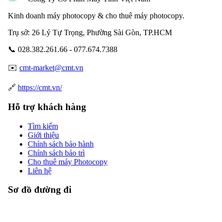
Kinh doanh máy photocopy & cho thuê máy photocopy.
Trụ sở: 26 Lý Tự Trọng, Phường Sài Gòn, TP.HCM
📞 028.382.261.66 - 077.674.7388
✉️
cmt-market@cmt.vn
🔗
https://cmt.vn/
Hỗ trợ khách hàng
Tìm kiếm
Giới thiệu
Chính sách bảo hành
Chính sách bảo trì
Cho thuê máy Photocopy
Liên hệ
Sơ đồ đường đi