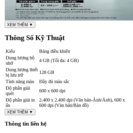
XEM THÊM ▼
Thông Số Kỹ Thuật
Kiểu
Bảng điều khiển
Dung lượng bộ
4 GB (Tối đa: 4 GB)
nhớ
Dung lượng thiết
128 GB
bị lưu trữ
Tính năng màu
Đầy đủ màu sắc
Độ phân giải
600 x 600 dpi
quét
Độ phân giải in
2.400 x 2.400 dpi (Văn bản-Ảnh/Ảnh), 600 x
ấn
600 dpi (Văn bản/Bản đồ)
XEM THÊM ▼
Thông tin liên hệ