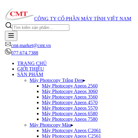
CÔNG TY CỔ PHẦN MÁY TÍNH VIỆT NAM
cmt-market@cmt.vn
077.674.7388
TRANG CHỦ
GIỚI THIỆU
SẢN PHẨM
Máy Photocopy Trắng Đen
▸
Máy Photocopy
Apeos 2560
Máy Photocopy
Apeos 3060
Máy Photocopy
Apeos 3560
Máy Photocopy
Apeos 4570
Máy Photocopy
Apeos 5570
Máy Photocopy
Apeos 6580
Máy Photocopy
Apeos 7580
Máy Photocopy Màu
▸
Máy Photocopy
Apeos C2061
Máy Photocopy
Apeos C2561