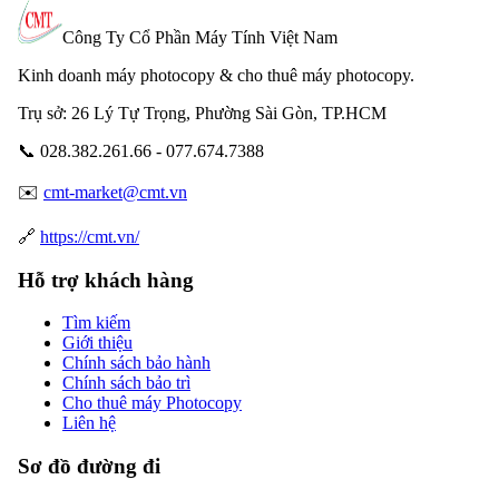
Công Ty Cổ Phần Máy Tính Việt Nam
Kinh doanh máy photocopy & cho thuê máy photocopy.
Trụ sở: 26 Lý Tự Trọng, Phường Sài Gòn, TP.HCM
📞 028.382.261.66 - 077.674.7388
✉️
cmt-market@cmt.vn
🔗
https://cmt.vn/
Hỗ trợ khách hàng
Tìm kiếm
Giới thiệu
Chính sách bảo hành
Chính sách bảo trì
Cho thuê máy Photocopy
Liên hệ
Sơ đồ đường đi