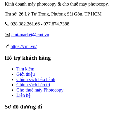
Kinh doanh máy photocopy & cho thuê máy photocopy.
Trụ sở: 26 Lý Tự Trọng, Phường Sài Gòn, TP.HCM
📞 028.382.261.66 - 077.674.7388
✉️
cmt-market@cmt.vn
🔗
https://cmt.vn/
Hỗ trợ khách hàng
Tìm kiếm
Giới thiệu
Chính sách bảo hành
Chính sách bảo trì
Cho thuê máy Photocopy
Liên hệ
Sơ đồ đường đi