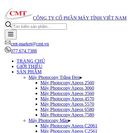
CÔNG TY CỔ PHẦN MÁY TÍNH VIỆT NAM
cmt-market@cmt.vn
077.674.7388
TRANG CHỦ
GIỚI THIỆU
SẢN PHẨM
Máy Photocopy Trắng Đen
▸
Máy Photocopy
Apeos 2560
Máy Photocopy
Apeos 3060
Máy Photocopy
Apeos 3560
Máy Photocopy
Apeos 4570
Máy Photocopy
Apeos 5570
Máy Photocopy
Apeos 6580
Máy Photocopy
Apeos 7580
Máy Photocopy Màu
▸
Máy Photocopy
Apeos C2061
Máy Photocopy
Apeos C2561