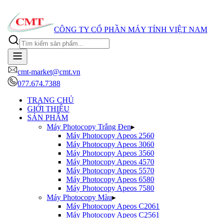
Qu
CÔNG TY CỔ PHẦN MÁY TÍNH VIỆT NAM
cmt-market@cmt.vn
077.674.7388
TRANG CHỦ
GIỚI THIỆU
SẢN PHẨM
Máy Photocopy Trắng Đen
▸
Máy Photocopy
Apeos 2560
Máy Photocopy
Apeos 3060
Máy Photocopy
Apeos 3560
Máy Photocopy
Apeos 4570
Máy Photocopy
Apeos 5570
Máy Photocopy
Apeos 6580
Máy Photocopy
Apeos 7580
Máy Photocopy Màu
▸
Máy Photocopy
Apeos C2061
Máy Photocopy
Apeos C2561