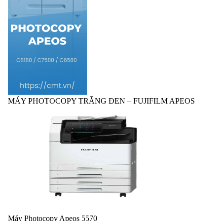
MÁY PHOTOCOPY TRẮNG ĐEN – FUJIFILM APEOS
Máy Photocopy Apeos 5570