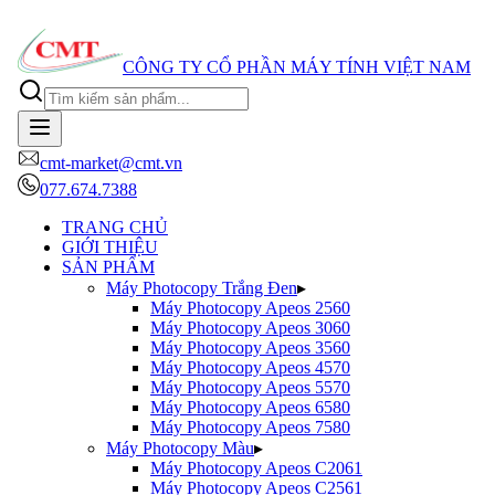
CÔNG TY CỔ PHẦN MÁY TÍNH VIỆT NAM
cmt-market@cmt.vn
077.674.7388
TRANG CHỦ
GIỚI THIỆU
SẢN PHẨM
Máy Photocopy Trắng Đen
▸
Máy Photocopy
Apeos 2560
Máy Photocopy
Apeos 3060
Máy Photocopy
Apeos 3560
Máy Photocopy
Apeos 4570
Máy Photocopy
Apeos 5570
Máy Photocopy
Apeos 6580
Máy Photocopy
Apeos 7580
Máy Photocopy Màu
▸
Máy Photocopy
Apeos C2061
Máy Photocopy
Apeos C2561