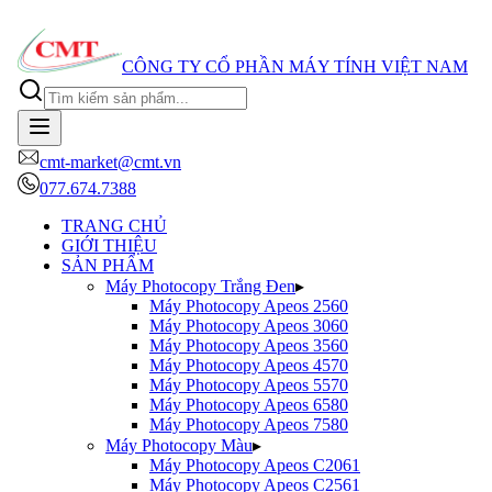
CÔNG TY CỔ PHẦN MÁY TÍNH VIỆT NAM
cmt-market@cmt.vn
077.674.7388
TRANG CHỦ
GIỚI THIỆU
SẢN PHẨM
Máy Photocopy Trắng Đen
▸
Máy Photocopy
Apeos 2560
Máy Photocopy
Apeos 3060
Máy Photocopy
Apeos 3560
Máy Photocopy
Apeos 4570
Máy Photocopy
Apeos 5570
Máy Photocopy
Apeos 6580
Máy Photocopy
Apeos 7580
Máy Photocopy Màu
▸
Máy Photocopy
Apeos C2061
Máy Photocopy
Apeos C2561