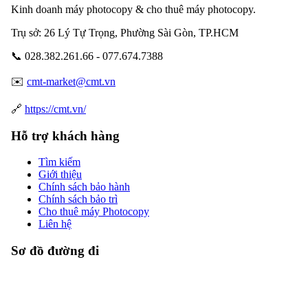
Kinh doanh máy photocopy & cho thuê máy photocopy.
Trụ sở: 26 Lý Tự Trọng, Phường Sài Gòn, TP.HCM
📞 028.382.261.66 - 077.674.7388
✉️
cmt-market@cmt.vn
🔗
https://cmt.vn/
Hỗ trợ khách hàng
Tìm kiếm
Giới thiệu
Chính sách bảo hành
Chính sách bảo trì
Cho thuê máy Photocopy
Liên hệ
Sơ đồ đường đi