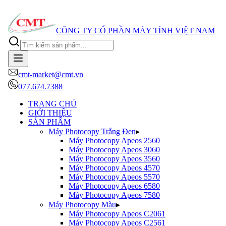
Quý
CÔNG TY CỔ PHẦN MÁY TÍNH VIỆT NAM
cmt-market@cmt.vn
077.674.7388
TRANG CHỦ
GIỚI THIỆU
SẢN PHẨM
Máy Photocopy Trắng Đen
▸
Máy Photocopy
Apeos 2560
Máy Photocopy
Apeos 3060
Máy Photocopy
Apeos 3560
Máy Photocopy
Apeos 4570
Máy Photocopy
Apeos 5570
Máy Photocopy
Apeos 6580
Máy Photocopy
Apeos 7580
Máy Photocopy Màu
▸
Máy Photocopy
Apeos C2061
Máy Photocopy
Apeos C2561