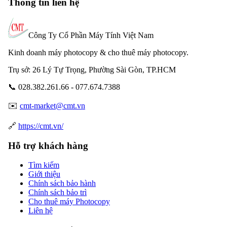
Thông tin liên hệ
Công Ty Cổ Phần Máy Tính Việt Nam
Kinh doanh máy photocopy & cho thuê máy photocopy.
Trụ sở: 26 Lý Tự Trọng, Phường Sài Gòn, TP.HCM
📞 028.382.261.66 - 077.674.7388
✉️
cmt-market@cmt.vn
🔗
https://cmt.vn/
Hỗ trợ khách hàng
Tìm kiếm
Giới thiệu
Chính sách bảo hành
Chính sách bảo trì
Cho thuê máy Photocopy
Liên hệ