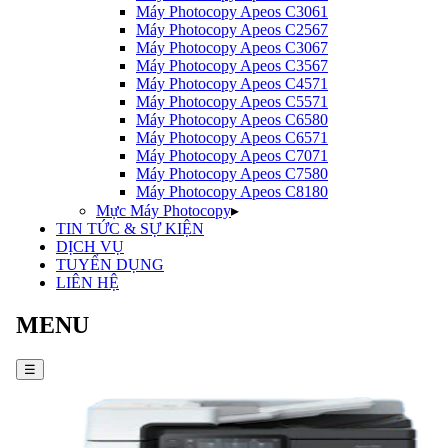
Máy Photocopy
Apeos C3061
Máy Photocopy
Apeos C2567
Máy Photocopy
Apeos C3067
Máy Photocopy
Apeos C3567
Máy Photocopy
Apeos C4571
Máy Photocopy
Apeos C5571
Máy Photocopy
Apeos C6580
Máy Photocopy
Apeos C6571
Máy Photocopy
Apeos C7071
Máy Photocopy
Apeos C7580
Máy Photocopy
Apeos C8180
Mực Máy Photocopy
▸
TIN TỨC & SỰ KIỆN
DỊCH VỤ
TUYỂN DỤNG
LIÊN HỆ
MENU
☰