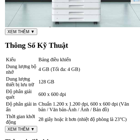
XEM THÊM ▼
Thông Số Kỹ Thuật
Kiểu
Bảng điều khiển
Dung lượng bộ
4 GB (Tối đa: 4 GB)
nhớ
Dung lượng
128 GB
thiết bị lưu trữ
Độ phân giải
600 x 600 dpi
quét
Độ phân giải in
Chuẩn 1.200 x 1.200 dpi, 600 x 600 dpi (Văn
ấn
bản / Văn bản-Ảnh / Ảnh / Bản đồ)
Thời gian khởi
28 giây hoặc ít hơn (nhiệt độ phòng là 23°C)
động
XEM THÊM ▼