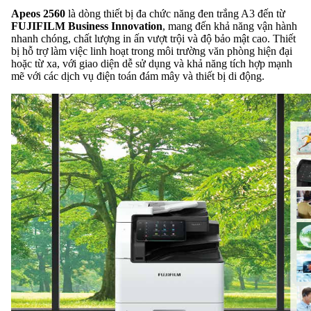
Apeos 2560
là dòng thiết bị đa chức năng đen trắng A3 đến từ
FUJIFILM Business Innovation
, mang đến khả năng vận hành
nhanh chóng, chất lượng in ấn vượt trội và độ bảo mật cao. Thiết
bị hỗ trợ làm việc linh hoạt trong môi trường văn phòng hiện đại
hoặc từ xa, với giao diện dễ sử dụng và khả năng tích hợp mạnh
mẽ với các dịch vụ điện toán đám mây và thiết bị di động.