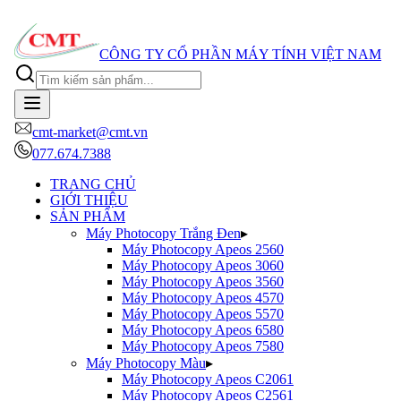
CÔNG TY CỔ PHẦN MÁY TÍNH VIỆT NAM
cmt-market@cmt.vn
077.674.7388
TRANG CHỦ
GIỚI THIỆU
SẢN PHẨM
Máy Photocopy Trắng Đen
▸
Máy Photocopy
Apeos 2560
Máy Photocopy
Apeos 3060
Máy Photocopy
Apeos 3560
Máy Photocopy
Apeos 4570
Máy Photocopy
Apeos 5570
Máy Photocopy
Apeos 6580
Máy Photocopy
Apeos 7580
Máy Photocopy Màu
▸
Máy Photocopy
Apeos C2061
Máy Photocopy
Apeos C2561