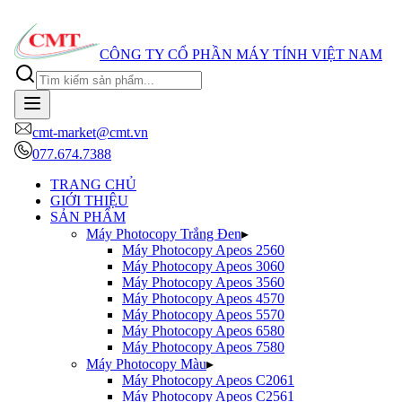
CÔNG TY CỔ PHẦN MÁY TÍNH VIỆT NAM
cmt-market@cmt.vn
077.674.7388
TRANG CHỦ
GIỚI THIỆU
SẢN PHẨM
Máy Photocopy Trắng Đen
▸
Máy Photocopy
Apeos 2560
Máy Photocopy
Apeos 3060
Máy Photocopy
Apeos 3560
Máy Photocopy
Apeos 4570
Máy Photocopy
Apeos 5570
Máy Photocopy
Apeos 6580
Máy Photocopy
Apeos 7580
Máy Photocopy Màu
▸
Máy Photocopy
Apeos C2061
Máy Photocopy
Apeos C2561